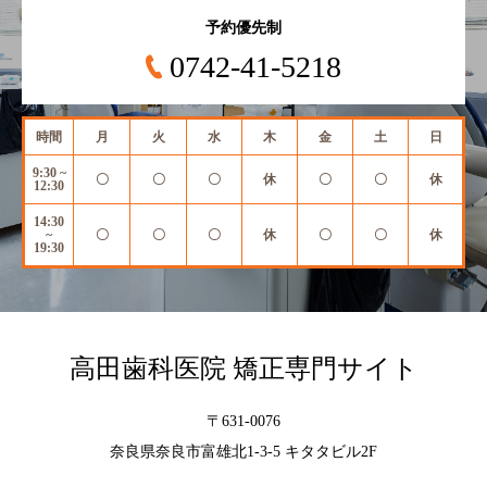
予約優先制
0742-41-5218
時間
月
火
水
木
金
土
日
9:30 ~
〇
〇
〇
休
〇
〇
休
12:30
14:30
~
〇
〇
〇
休
〇
〇
休
19:30
高田歯科医院 矯正専門サイト
〒631-0076
奈良県奈良市富雄北1-3-5 キタタビル2F