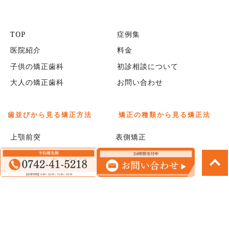
TOP
症例集
医院紹介
料金
子供の矯正歯科
初診相談について
大人の矯正歯科
お問い合わせ
歯並びから見る矯正方法
矯正の種類から見る矯正法
上顎前突
表側矯正
下顎前突
マウスピース矯正
叢生
部分矯正
開咬
過蓋咬合
すきっ歯（空隙歯列）